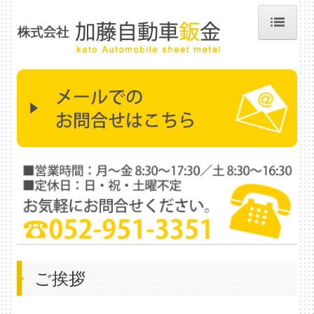
ホーム
加藤自動車鈑金
修理・塗装
コーティング
車検・ガラス
その他のサービス
お客様の声・Q＆A
ご挨拶