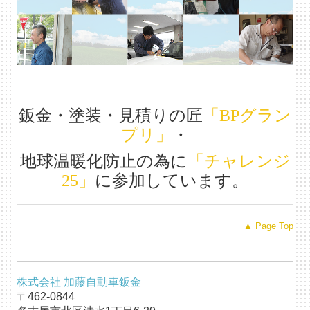
鈑金・塗装・見積りの匠
「BPグラン
プリ」
・
地球温暖化防止の為に
「チャレンジ
25」
に参加しています。
▲ Page Top
株式会社 加藤自動車鈑金
〒462-0844